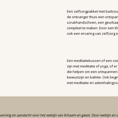
Een zelfzorgpakket met badzout
de ontvanger thuis een ontspan
scrubhandschoen, een geurkaar
compleet te maken. Door een th
ook een ervaring van zelfzorg e
Een meditatiekussen of een com
zijn met meditatie of yoga, of 
die helpen om een ontspannen s
bewustzijn en kalmte. Ook beg
met meditatie en ademhalingso
panning en aandacht voor het welzijn van lichaam en geest. Door welzijn en 