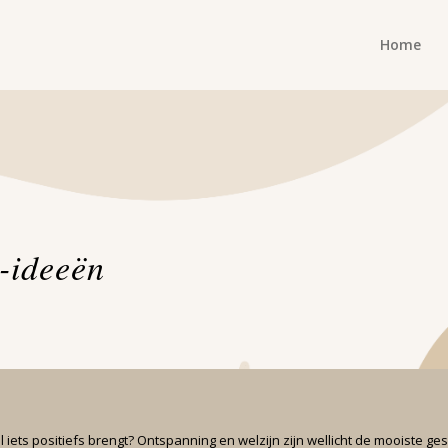
Home
-ideeën
iets positiefs brengt? Ontspanning en welzijn zijn wellicht de mooiste g