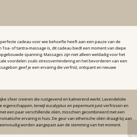
perfecte cadeau voor wie behoefte heeft aan een pauze van de
en Toa- of tantra-massage is, dit cadeau biedt een moment van diepe
 opgebouwde spanning. Massages zijn niet alleen weldadig voor het
ale voordelen zoals stressvermindering en het bevorderen van een
sagebon geef je een ervaring die verfrist, ontspant en nieuwe
ijke sfeer creëren die rustgevend en kalmerend werkt. Lavendelolie
 eigenschappen, terwijl eucalyptus en pepermunt juist verfrissen en
et een paar verschillende oliën, misschien gecombineerd met een
aromatische ervaring in huis. De geur van etherische oliën draagt bij aan
eenvoudig worden aangepast aan de stemming van het moment.