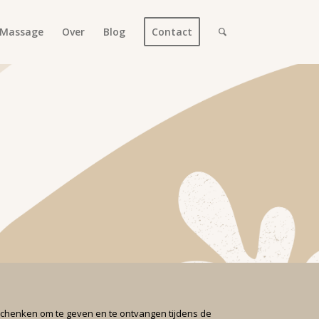
Massage
Over
Blog
Contact
eschenken om te geven en te ontvangen tijdens de