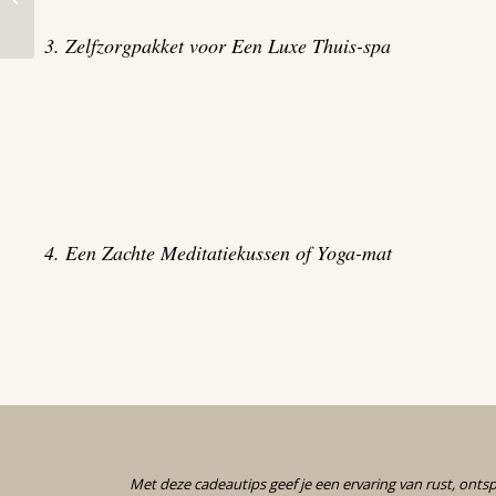
Ontspannen de
Feestdagen In
3. Zelfzorgpakket voor Een Luxe Thuis-spa
4. Een Zachte Meditatiekussen of Yoga-mat
Met deze cadeautips geef je een ervaring van rust, onts