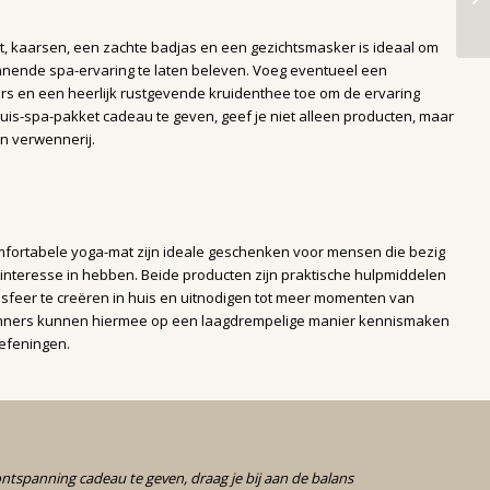
, kaarsen, een zachte badjas en een gezichtsmasker is ideaal om
nende spa-ervaring te laten beleven. Voeg eventueel een
s en een heerlijk rustgevende kruidenthee toe om de ervaring
uis-spa-pakket cadeau te geven, geef je niet alleen producten, maar
n verwennerij.
fortabele yoga-mat zijn ideale geschenken voor mensen die bezig
er interesse in hebben. Beide producten zijn praktische hulpmiddelen
feer te creëren in huis en uitnodigen tot meer momenten van
inners kunnen hiermee op een laagdrempelige manier kennismaken
efeningen.
ontspanning cadeau te geven, draag je bij aan de balans