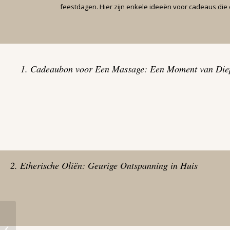
feestdagen. Hier zijn enkele ideeën voor cadeaus die 
1. Cadeaubon voor Een Massage: Een Moment van Die
2. Etherische Oliën: Geurige Ontspanning in Huis
Zelfzorgtips Voor
December: