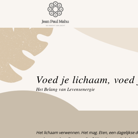
Voed je lichaam, voed j
Het Belang van Levensenergie
Het lichaam verwennen. Het mag. Eten, een dagelijkse 