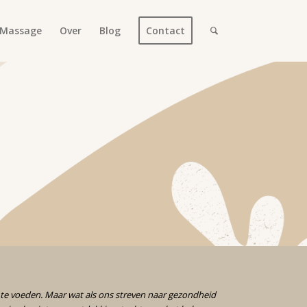
Massage
Over
Blog
Contact
te voeden. Maar wat als ons streven naar gezondheid