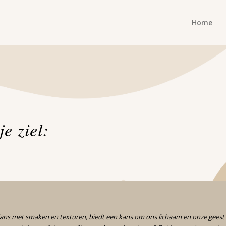
Home
e ziel:
dans met smaken en texturen, biedt een kans om ons lichaam en onze geest 