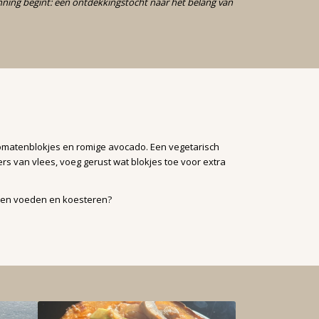
enning begint: een ontdekkingstocht naar het belang van
tomatenblokjes en romige avocado. Een vegetarisch
rs van vlees, voeg gerust wat blokjes toe voor extra
llen voeden en koesteren?