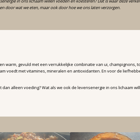
nsenergie in ons lichaam willen voeden en koesteren? Dat is waar deze verk
leen door wat we eten, maar ook door hoe we ons laten verzorgen.
en warm, gevuld met een verrukkelijke combinatie van ui, champignons, 
am voedt met vitamines, mineralen en antioxidanten. En voor de liefhebbe
t dan alleen voeding? Wat als we ook de levensenergie in ons lichaam wi