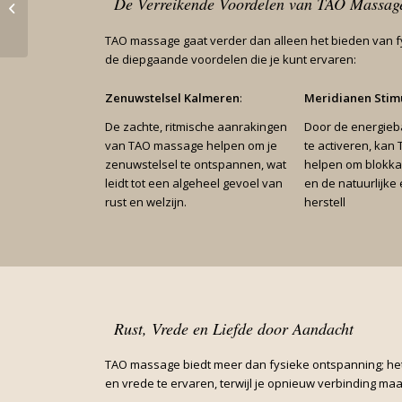
De Verreikende Voordelen van TAO Massag
Obstakel zijn voor een
Tao-Massage
TAO massage gaat verder dan alleen het bieden van fy
de diepgaande voordelen die je kunt ervaren:
Zenuwstelsel Kalmeren
:
Meridianen Stim
De zachte, ritmische aanrakingen
Door de energieba
van TAO massage helpen om je
te activeren, ka
zenuwstelsel te ontspannen, wat
helpen om blokka
leidt tot een algeheel gevoel van
en de natuurlijke
rust en welzijn.
herstell
Rust, Vrede en Liefde door Aandacht
TAO massage biedt meer dan fysieke ontspanning; het 
en vrede te ervaren, terwijl je opnieuw verbinding maa