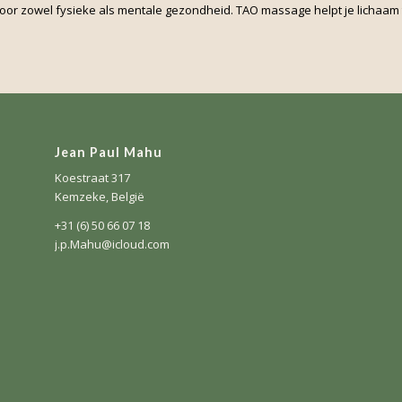
voor zowel fysieke als mentale gezondheid. TAO massage helpt je lichaam 
Jean Paul Mahu
Koestraat 317
Kemzeke, België
+31 (6) 50 66 07 18
j.p.Mahu@icloud.com