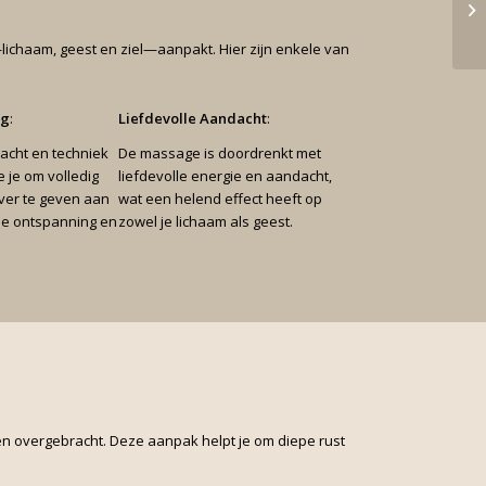
lichaam, geest en ziel—aanpakt. Hier zijn enkele van
ng
:
Liefdevolle Aandacht
:
acht en techniek
De massage is doordrenkt met
 je om volledig
liefdevolle energie en aandacht,
over te geven aan
wat een helend effect heeft op
pe ontspanning en
zowel je lichaam als geest.
en overgebracht. Deze aanpak helpt je om diepe rust