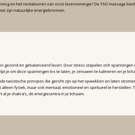
anning en het revitaliseren van onze levensenergie? De TAO massage bied
et zijn natuurlijke energiebronnen.
 gezond en gebalanceerd leven. Door stress stapelen zich spanningen op
pt je om deze spanningen los te laten, je zenuwen te kalmeren en je licha
e taoïstische principes die gericht zijn op het opwekken en laten strom
et alleen fysiek, maar ook mentaal, emotioneel en spiritueel te herstelle
al je chakra’s, de energiecentra in je lichaam.