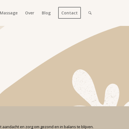
Massage
Over
Blog
Contact
t aandacht en zorg om gezond en in balans te blijven.