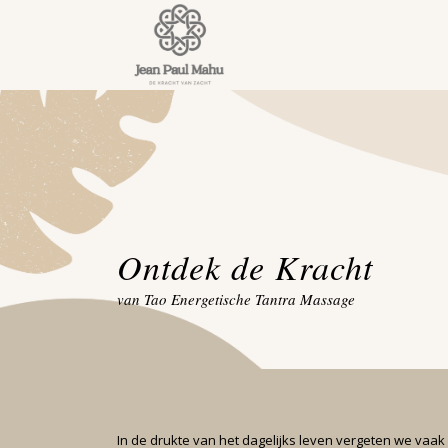
Ontdek de Kracht
van Tao Energetische Tantra Massage
In de drukte van het dagelijks leven vergeten we vaak