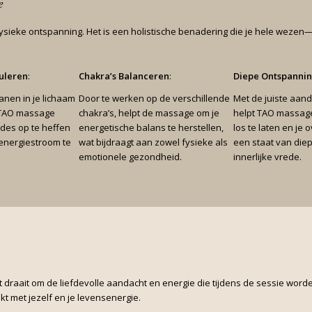
e
sieke ontspanning. Het is een holistische benadering die je hele wezen—
uleren
:
Chakra’s Balanceren
:
Diepe Ontspanni
nen in je lichaam
Door te werken op de verschillende
Met de juiste aand
n TAO massage
chakra’s, helpt de massage om je
helpt TAO massage
des op te heffen
energetische balans te herstellen,
los te laten en je 
 energiestroom te
wat bijdraagt aan zowel fysieke als
een staat van die
emotionele gezondheid.
innerlijke vrede.
draait om de liefdevolle aandacht en energie die tijdens de sessie word
kt met jezelf en je levensenergie.