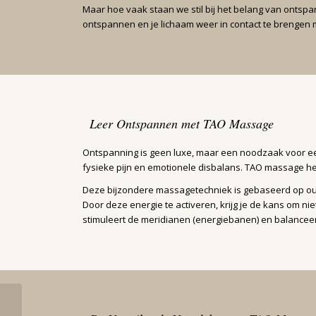
Maar hoe vaak staan we stil bij het belang van ontsp
ontspannen en je lichaam weer in contact te brengen m
Leer Ontspannen met TAO Massage
Ontspanning is geen luxe, maar een noodzaak voor een
fysieke pijn en emotionele disbalans. TAO massage hel
Deze bijzondere massagetechniek is gebaseerd op oud
Door deze energie te activeren, krijg je de kans om ni
stimuleert de meridianen (energiebanen) en balanceert 
Laat een Stoma Geen