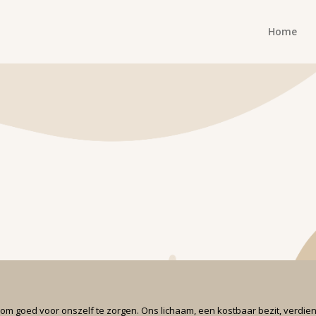
Home
 om goed voor onszelf te zorgen. Ons lichaam, een kostbaar bezit, verdien