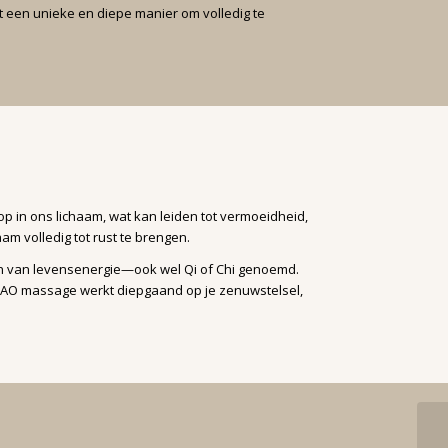
t een unieke en diepe manier om volledig te
 in ons lichaam, wat kan leiden tot vermoeidheid,
am volledig tot rust te brengen.
en van levensenergie—ook wel Qi of Chi genoemd.
n. TAO massage werkt diepgaand op je zenuwstelsel,